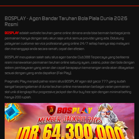
BOSPLAY - Agen Bandar Taruhan Bola Piala Dunia 2026
Resmi
BOSPLAY
adalah website taruhan game online dimana anda bisa bermain berbagai jenis
permainan hanya dengan satu akun saja untuk semua provider yang ada. Didukung
pelayanan customer service profesional yang online 24/7 setiap harinya siap melayani
dan menanggapi anda secara ramah, cepat dan efesien.
BOSPLAY merupakan salah satu situs agen bandar Club388 Terpercaya yang berlisensi
resmi menawarkan permainan taruhan online sabung ayam, casino, poker dan bola dengan
sistem pembayaran yang aman dan cepat berapapun kemenangan anda akan dibayarkan
sesuai dengan yang anda dapatkan (Fair Play).
Pragmatic Play menjadi patner resmi situs BOSPLAY agen slot gacor 777 yang sudah
sangat berpengalaman di dunia taruhan online menawarkan berbagai varian permainan
slot unik di lengkapi fitur progressive jackpot dan fitur buy free spin dengan minimal betting
hanya 200 rupiah.