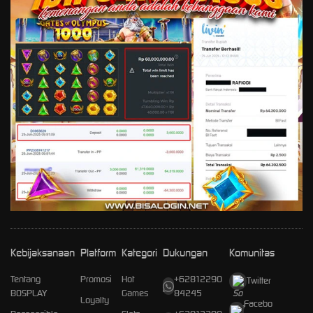
Kebijaksanaan
Platform
Kategori
Dukungan
Komunitas
Tentang
Promosi
Hot
+62812290
Twitter
BOSPLAY
Games
84245
Loyalty
Facebo