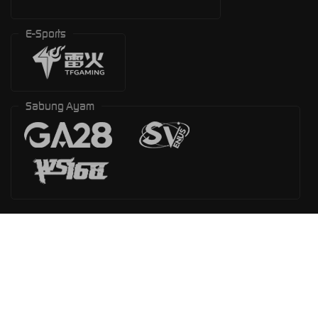
E-Sports
Sabung Ayam