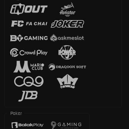
Poker