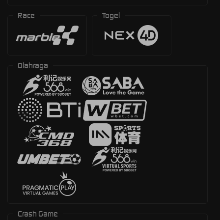
Race
Togel
Olahraga
Crash Game