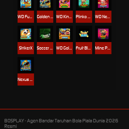
WD FuWa Fishing
Golden Tyrant Fishing
WD King Kong Fishing
Plinko Pop
WD Nezha Fishing Legend
StrikerX
Soccer Striker
WD Gold Blast Fishing
Fruit Blast
Mine Pop
Nexus Golden Tyrant
BOSPLAY - Agen Bandar Taruhan Bola Piala Dunia 2026
Resmi