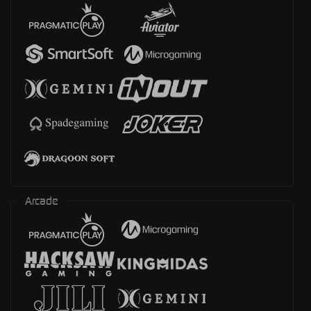
Arcade