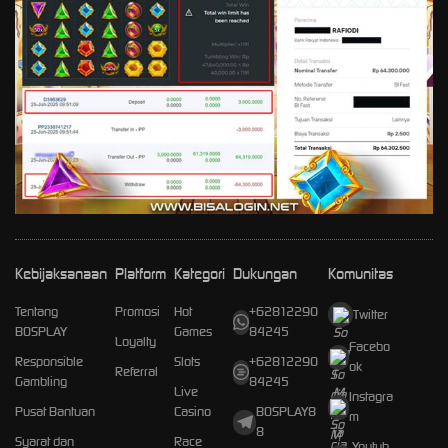
Kebijaksanaan
Platform
Kategori
Dukungan
Komunitas
Tentang
Promosi
Hot
+62812290
Twitter
BOSPLAY
Games
84245
Loyalty
Facebo
Responsible
Slots
+62812290
ok
Referral
Gambling
84245
Live
Instagra
Pusat Bantuan
Casino
BOSPLAY8
m
8
Syarat dan
Race
Youtub