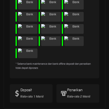
* Selama bank maintenance dan bank offline deposit dan penarikan
tidak dapat diproses
Deposit
Penarikan
Rata-rata 1 Menit
Rata-rata 2 Menit