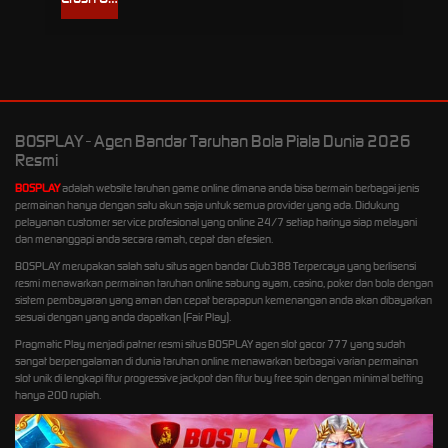
BOSPLAY - Agen Bandar Taruhan Bola Piala Dunia 2026
Resmi
BOSPLAY
adalah website taruhan game online dimana anda bisa bermain berbagai jenis
permainan hanya dengan satu akun saja untuk semua provider yang ada. Didukung
pelayanan customer service profesional yang online 24/7 setiap harinya siap melayani
dan menanggapi anda secara ramah, cepat dan efesien.
BOSPLAY merupakan salah satu situs agen bandar Club388 Terpercaya yang berlisensi
resmi menawarkan permainan taruhan online sabung ayam, casino, poker dan bola dengan
sistem pembayaran yang aman dan cepat berapapun kemenangan anda akan dibayarkan
sesuai dengan yang anda dapatkan (Fair Play).
Pragmatic Play menjadi patner resmi situs BOSPLAY agen slot gacor 777 yang sudah
sangat berpengalaman di dunia taruhan online menawarkan berbagai varian permainan
slot unik di lengkapi fitur progressive jackpot dan fitur buy free spin dengan minimal betting
hanya 200 rupiah.