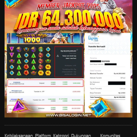
Kebijaksanaan
Platform
Kategori
Dukungan
Komunitas