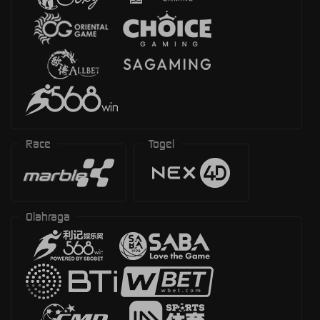
Race
Togel
Olahraga