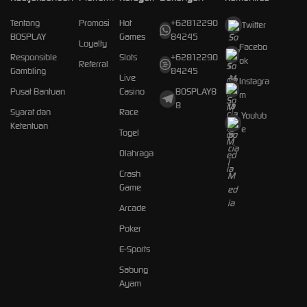
Tentang
Promosi
Hot
+62812290
Twitter
BOSPLAY
Games
84245
Loyalty
Facebo
Responsible
Slots
+62812290
ok
Referral
Gambling
84245
Live
Instagra
Pusat Bantuan
Casino
BOSPLAY8
m
8
Syarat dan
Race
Youtub
Ketentuan
e
Togel
Olahraga
Crash
Game
Arcade
Poker
E-Sports
Sabung
Ayam