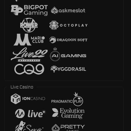
Live Casino