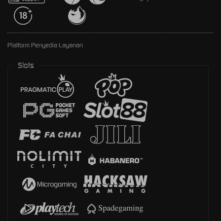
Platform Penyedia Layanan
Slots