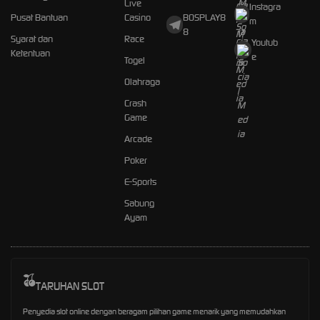
Live
Instagra
Pusat Bantuan
Casino
BOSPLAY8
m
8
Syarat dan
Race
Youtub
Ketentuan
e
Togel
Olahraga
Crash
Game
Arcade
Poker
E-Sports
Sabung
Ayam
TARUHAN SLOT
Penyedia slot online dengan beragam pilihan game menarik yang memudahkan