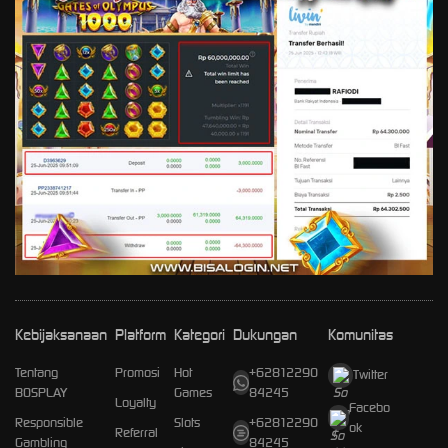
Kebijaksanaan
Platform
Kategori
Dukungan
Komunitas
Tentang
Promosi
Hot
+62812290
Twitter
BOSPLAY
Games
84245
Loyalty
Facebo
Responsible
Slots
+62812290
ok
Referral
Gambling
84245