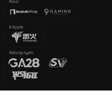
Poker
E-Sports
Sabung Ayam