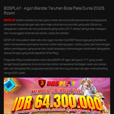
BOSPLAY - Agen Bandar Taruhan Bola Piala Dunia 2026
Resmi
BOSPLAY
adalah website taruhan game online dimana anda bisa bermain berbagai jenis
permainan hanya dengan satu akun saja untuk semua provider yang ada. Didukung
pelayanan customer service profesional yang online 24/7 setiap harinya siap melayani
dan menanggapi anda secara ramah, cepat dan efesien.
BOSPLAY merupakan salah satu situs agen bandar Club388 Terpercaya yang berlisensi
resmi menawarkan permainan taruhan online sabung ayam, casino, poker dan bola dengan
sistem pembayaran yang aman dan cepat berapapun kemenangan anda akan dibayarkan
sesuai dengan yang anda dapatkan (Fair Play).
Pragmatic Play menjadi patner resmi situs BOSPLAY agen slot gacor 777 yang sudah
sangat berpengalaman di dunia taruhan online menawarkan berbagai varian permainan
slot unik di lengkapi fitur progressive jackpot dan fitur buy free spin dengan minimal betting
hanya 200 rupiah.