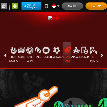
Main di
MASUK
DAFTAR
Telegram
HOT
SLOTS
LIVE
RACE
TOGEL
OLAHRAGA
CRASH
ARCADE
POKER
E-
SABUN
GAMES
CASINO
GAME
SPORTS
AYAM