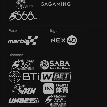
Race
Togel
Olahraga