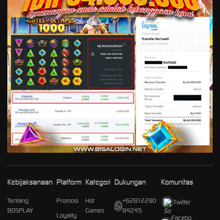
Kebijaksanaan
Platform
Kategori
Dukungan
Komunitas
Tentang
Promosi
Hot
+62812290
Twitter
BOSPLAY
Games
84245
Loyalty
Facebo