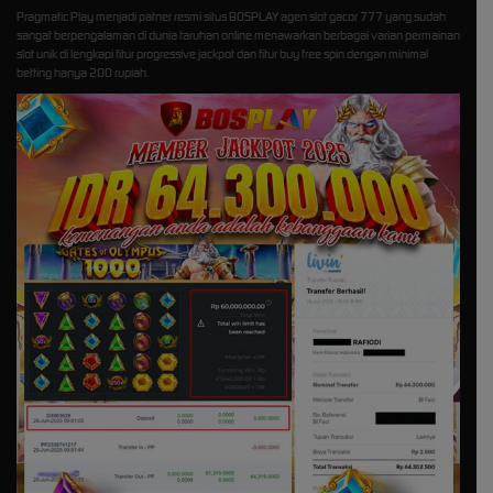
Pragmatic Play menjadi patner resmi situs BOSPLAY agen slot gacor 777 yang sudah
sangat berpengalaman di dunia taruhan online menawarkan berbagai varian permainan
slot unik di lengkapi fitur progressive jackpot dan fitur buy free spin dengan minimal
betting hanya 200 rupiah.