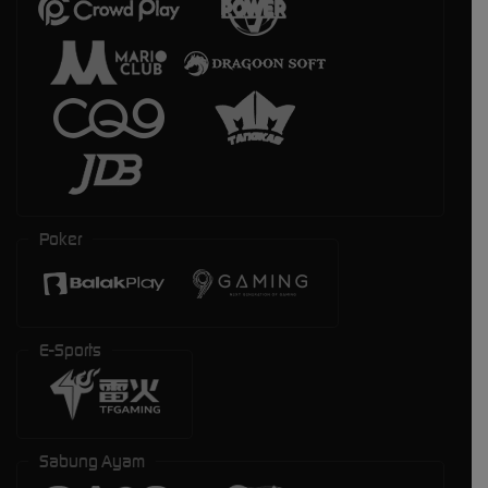
Poker
E-Sports
Sabung Ayam