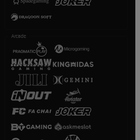
Arcade