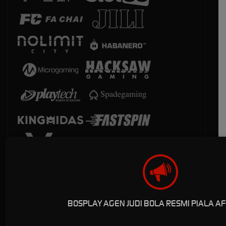
BOSPLAY AGEN JUDI BOLA RESMI PIALA A