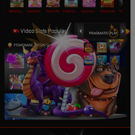
Mahjong Wins 3 – Black Scatter
Sweet Bonanza 2500
Poker Win
Pirate Quest 1000
Kpop Hunter Zeus
Pedas Gila
The Crypt
Video Slots Popular
PEMENANG MESIN SLOT
bayuge****0
IDR
5,092,000.00
Gates of Olympus 1000
wahyura****a
IDR
3,692,000.00
Starlight Princess™ 1000
johnt****9
IDR
3,000,000.00
Gates of Olympus 1000
bayuge****0
IDR
2,402,000.00
Gates of Olympus 1000