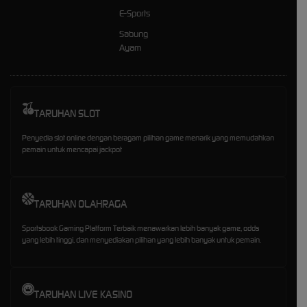
E-Sports
Sabung
Ayam
TARUHAN SLOT
Penyedia slot online dengan beragam pilihan game menarik yang memudahkan
pemain untuk mencapai jackpot
TARUHAN OLAHRAGA
Sportsbook Gaming Platform Terbaik menawarkan lebih banyak game, odds
yang lebih tinggi, dan menyediakan pilihan yang lebih banyak untuk pemain.
TARUHAN LIVE KASINO