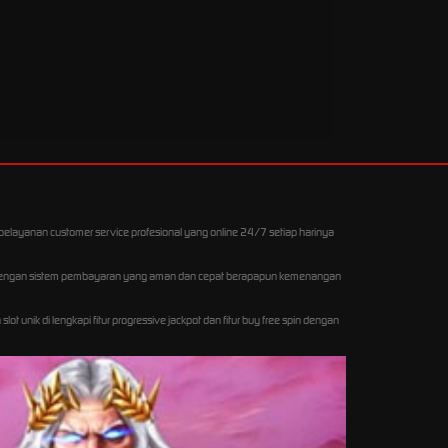
elayanan customer service profesional yang online 24/7 setiap harinya
la dengan sistem pembayaran yang aman dan cepat berapapun kemenangan
unik di lengkapi fitur progressive jackpot dan fitur buy free spin dengan