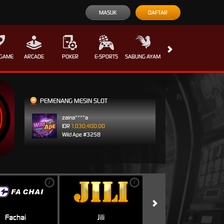
MASUK
DAFTAR
 GAME
ARCADE
POKER
E-SPORTS
SABUNG AYAM
PROMOSI
PEMENANG MESIN SLOT
zaina****a
IDR
1,030,400.00
Wild Ape #3258
johnt****9
IDR
905,250.00
Sweet Bonanza 1000 Dice
i
i
i
udinla****g
IDR
834,950.00
No Limit City
Gates of Olympus Super Scatter
Fachai
Jili
wahyu****4