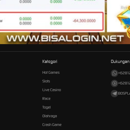
Kategori
Dukungan
Hot Games
+6281
Slots
+6281
Live Casino
BOSPL
Race
Togel
Olahraga
Crash Game