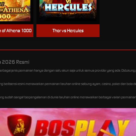
 of Athena 1000
Thor vs Hercules
ia 2026 Resmi
erbagai jenis permainan hanya dengan satu akun saja untuk semua provider yang ada. Didukung p
ng berlisensi resmi menawarkan permainan taruhan online sabung ayam, casino, poker dan bo
g sudah sangat berpengalaman di dunia taruhan online menawarkan berbagai varian permainan slot 