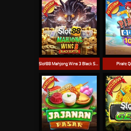
Slot88 Mahjong Wins 3 Black Scatter
Pirate 