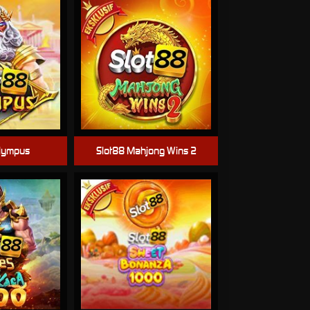
Fortune of Olympus
Olympus
Slot88 Mahjong Wins 2