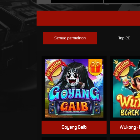
Semua permainan
Top 20
Goyang Gaib
Wukong - B