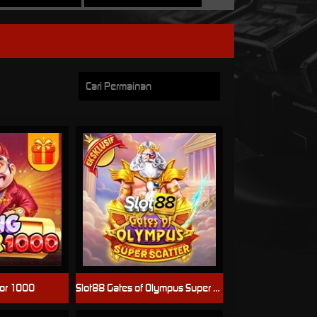
IDR
797,100.00
Gates of Olympus 1000
me****0
IDR
732,120.00
Gates of Gatot Kaca Super Scatter
johnt****9
IDR
650,260.00
Sugar Rush 1000
me****0
IDR
589,040.00
Gates of Gatot Kaca Super Scatter
johnt****9
IDR
545,420.00
Mahjong Wins 2
udinla****g
IDR
468,690.00
Gates of Olympus Super Scatter
or 1000
Slot88 Gates of Olympus Super Scatter
lis****i
IDR
462,720.00