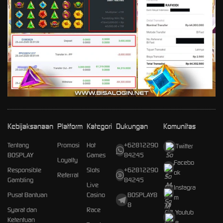
Kebijaksanaan
Platform
Kategori
Dukungan
Komunitas
Tentang
Promosi
Hot
+62812290
Twitter
BOSPLAY
Games
84245
Loyalty
Facebo
Responsible
Slots
+62812290
ok
Referral
Gambling
84245
Live
Instagra
Pusat Bantuan
Casino
BOSPLAY8
m
8
Syarat dan
Race
Youtub
Ketentuan
e