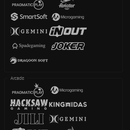
Arcade