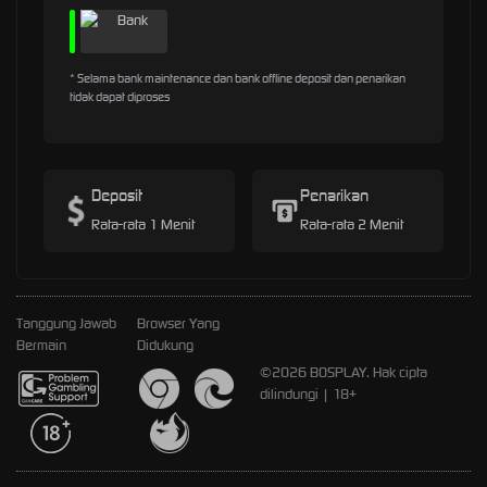
* Selama bank maintenance dan bank offline deposit dan penarikan
tidak dapat diproses
Deposit
Penarikan
Rata-rata 1 Menit
Rata-rata 2 Menit
Tanggung Jawab
Browser Yang
Bermain
Didukung
©2026 BOSPLAY. Hak cipta
dilindungi | 18+