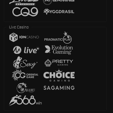
Live Casino