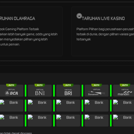
RUHAN OLAHRAGA
TARUHAN LIVE KASINO
ook Gaming Platform Terbaik
Platform Pilihan bagi perusahaan-perusa
kan lebih banyak game, odds yang lebih
terbaik di dunia, dengan pilihan variasi g
 dan menyediakan pilihan yang lebih
terbanyak
untuk pemain.
an tidak dapat diproses