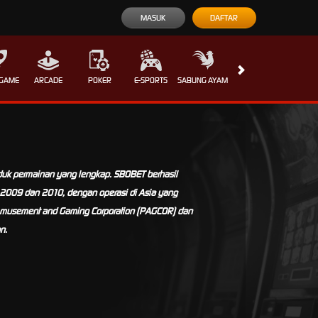
MASUK
DAFTAR
 GAME
ARCADE
POKER
E-SPORTS
SABUNG AYAM
PROMOSI
uk permainan yang lengkap. SBOBET berhasil
 2009 dan 2010, dengan operasi di Asia yang
ne Amusement and Gaming Corporation (PAGCOR) dan
n.