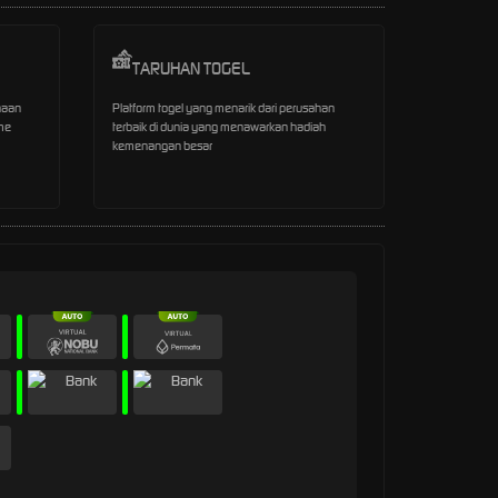
TARUHAN TOGEL
haan
Platform togel yang menarik dari perusahan
ame
terbaik di dunia yang menawarkan hadiah
kemenangan besar