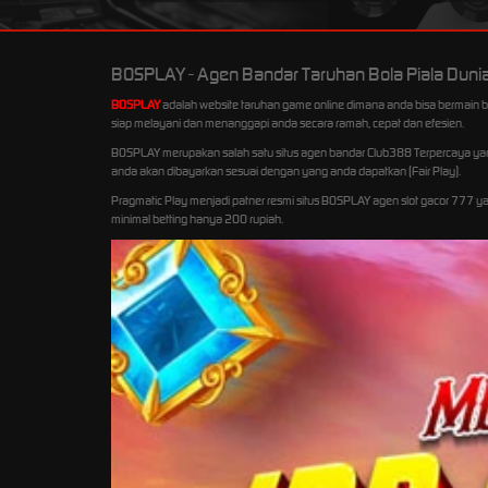
BOSPLAY - Agen Bandar Taruhan Bola Piala Dun
BOSPLAY
adalah website taruhan game online dimana anda bisa bermain b
siap melayani dan menanggapi anda secara ramah, cepat dan efesien.
BOSPLAY merupakan salah satu situs agen bandar Club388 Terpercaya ya
anda akan dibayarkan sesuai dengan yang anda dapatkan (Fair Play).
Pragmatic Play menjadi patner resmi situs BOSPLAY agen slot gacor 777 yan
minimal betting hanya 200 rupiah.