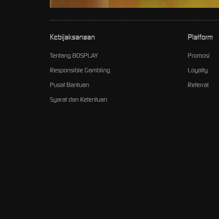
Kebijaksanaan
Platform
Tentang BOSPLAY
Promosi
Responsible Gambling
Loyalty
Pusat Bantuan
Referral
Syarat dan Ketentuan