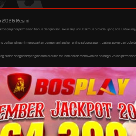
ia 2026 Resmi
erbagai jenis permainan hanya dengan satu akun saja untuk semua provider yang ada. Didukung p
ng berlisensi resmi menawarkan permainan taruhan online sabung ayam, casino, poker dan bo
g sudah sangat berpengalaman di dunia taruhan online menawarkan berbagai varian permainan slot 