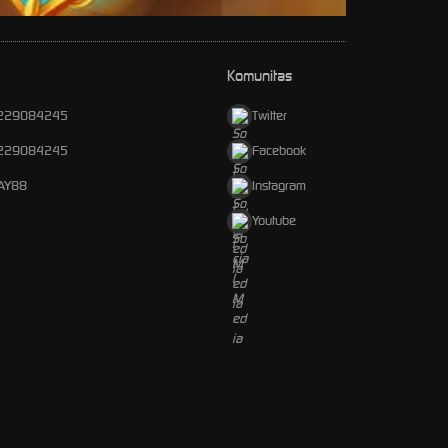
Komunitas
229084245
Twitter
229084245
Facebook
AY88
Instagram
Youtube