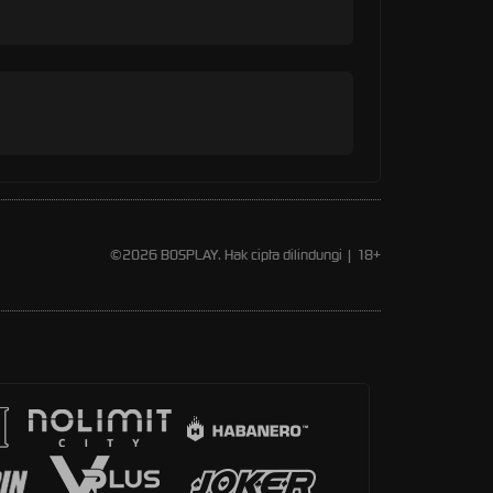
©2026 BOSPLAY. Hak cipta dilindungi | 18+