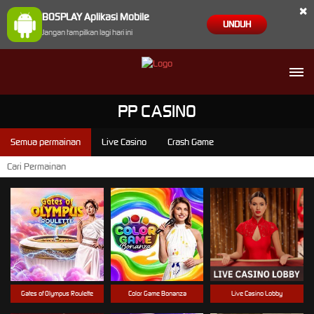
×
BOSPLAY Aplikasi Mobile
UNDUH
Jangan tampilkan lagi hari ini
PP CASINO
Semua permainan
Live Casino
Crash Game
Gates of Olympus Roulette
Color Game Bonanza
Live Casino Lobby