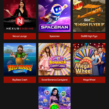
Nexus Lounge
Spaceman
Slot88 High Flyer
Big Bass Crash
Sweet Bonanza Candyland
Mega Wheel