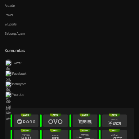
Arcade
Poker
E-Sports
Sabung Ayam
Komunitas
Twitter
Facebook
Instagram
Youtube