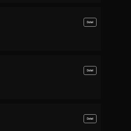
Detail
Detail
Detail