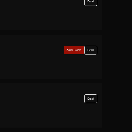
Detail
Ambil Promo
Detail
Detail