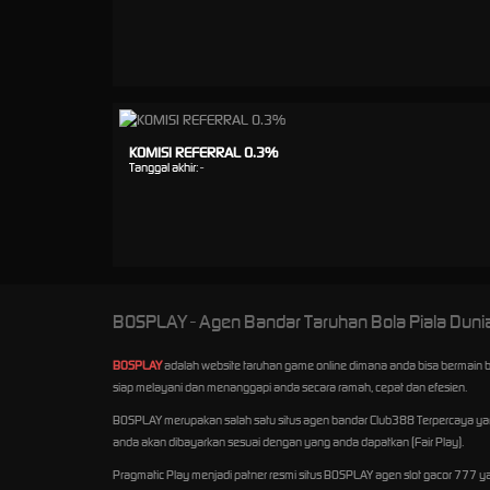
KOMISI REFERRAL 0.3%
Tanggal akhir:
-
BOSPLAY - Agen Bandar Taruhan Bola Piala Dun
BOSPLAY
adalah website taruhan game online dimana anda bisa bermain b
siap melayani dan menanggapi anda secara ramah, cepat dan efesien.
BOSPLAY merupakan salah satu situs agen bandar Club388 Terpercaya ya
anda akan dibayarkan sesuai dengan yang anda dapatkan (Fair Play).
Pragmatic Play menjadi patner resmi situs BOSPLAY agen slot gacor 777 yan