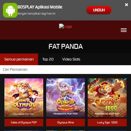
×
BOSPLAY Aplikasi Mobile
UNDUH
Jangan tampilkan lagi hari ini
FAT PANDA
Semua permainan
Top 20
Video Slots
Gates of Olympus POP
Olympus Wins
Lucky Tiger 1000