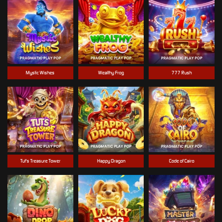
Mystic Wishes
Wealthy Frog
777 Rush
Tut's Treasure Tower
Happy Dragon
Code of Cairo