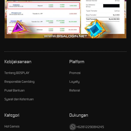
Kebijaksanaan
Platform
Tentang BOSPLAY
Promosi
Responsible Gambling
Loyalty
Pusat Bantuan
Referral
Syarat dan Ketentuan
Kategori
Dukungan
Hot Games
+6281229084245