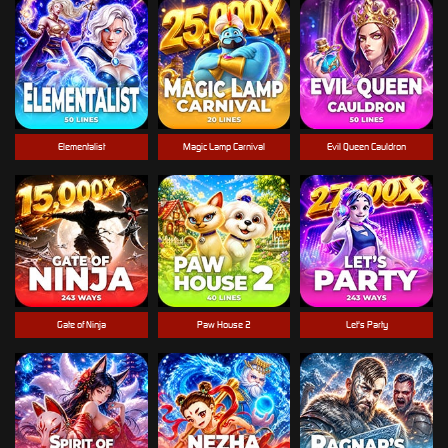
Elementalist
Magic Lamp Carnival
Evil Queen Cauldron
Gate of Ninja
Paw House 2
Let's Party