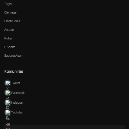
Togel
Olahraga
Crash Game
Arcade
Poker
E-Sports
Sabung Ayam
Komunitas
Twitter
Facebook
Instagram
Youtube