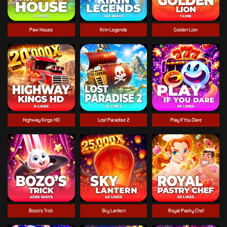
Paw House
Kirin Legends
Golden Lion
Highway Kings HD
Lost Paradise 2
Play If You Dare
Bozo's Trick
Sky Lantern
Royal Pastry Chef