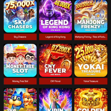
Sky Chasers
Legend of King Kong
Mahjong Frenzy : Tiles of Fortunes
Money Tree Slot
CNY Fever
Yokai Treasure