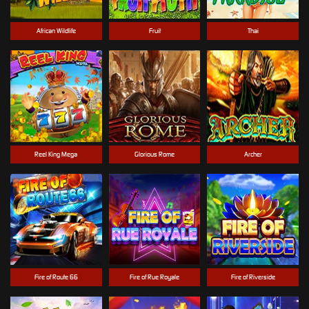
African Wildlife
Fruit
Thai
Reel King Mega
Glorious Rome
Archer
Fire of Route 66
Fire of Rue Royale
Fire of Riverside