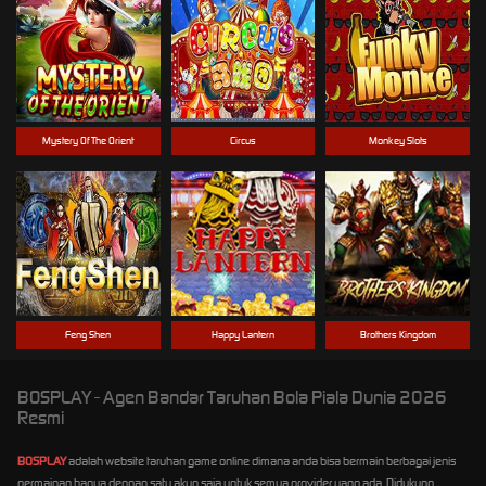
Mystery Of The Orient
Circus
Monkey Slots
Feng Shen
Happy Lantern
Brothers Kingdom
BOSPLAY - Agen Bandar Taruhan Bola Piala Dunia 2026
Resmi
BOSPLAY
adalah website taruhan game online dimana anda bisa bermain berbagai jenis
permainan hanya dengan satu akun saja untuk semua provider yang ada. Didukung