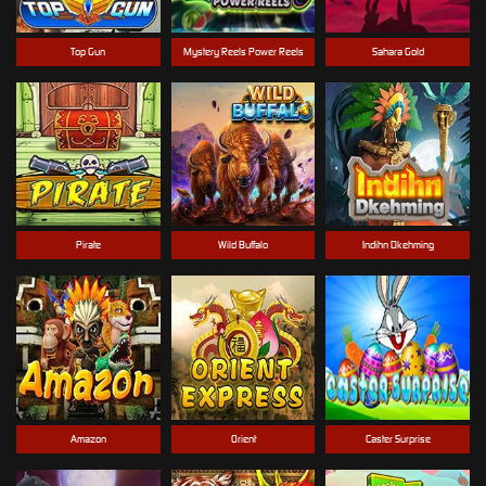
Top Gun
Mystery Reels Power Reels
Sahara Gold
Pirate
Wild Buffalo
Indihn Dkehming
Amazon
Orient
Caster Surprise