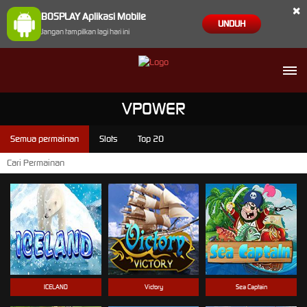
×
BOSPLAY Aplikasi Mobile
UNDUH
Jangan tampilkan lagi hari ini
VPOWER
Semua permainan
Slots
Top 20
ICELAND
Victory
Sea Captain