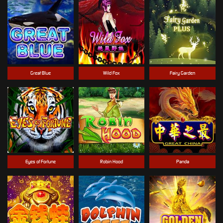
Great Blue
Wild Fox
Fairy Garden
Eyes of Fortune
Robin Hood
Panda