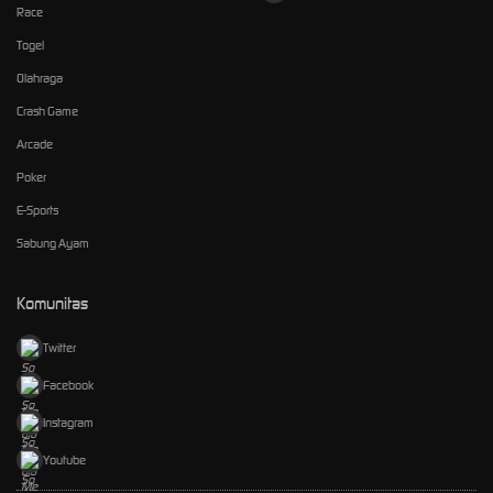
Race
Togel
Olahraga
Crash Game
Arcade
Poker
E-Sports
Sabung Ayam
Komunitas
Twitter
Facebook
Instagram
Youtube