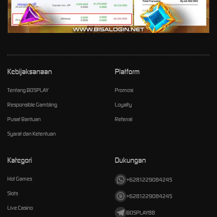
Kebijaksanaan
Platform
Tentang BOSPLAY
Promosi
Responsible Gambling
Loyalty
Pusat Bantuan
Referral
Syarat dan Ketentuan
Kategori
Dukungan
Hot Games
+6281229084245
Slots
+6281229084245
Live Casino
BOSPLAY88