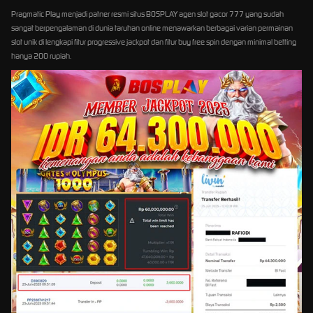
Pragmatic Play menjadi patner resmi situs BOSPLAY agen slot gacor 777 yang sudah
sangat berpengalaman di dunia taruhan online menawarkan berbagai varian permainan
slot unik di lengkapi fitur progressive jackpot dan fitur buy free spin dengan minimal betting
hanya 200 rupiah.